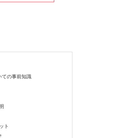
いての事前知識
明
ット
史