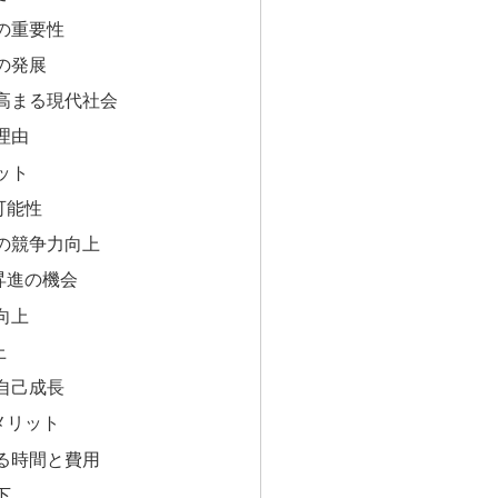
の重要性
の発展
高まる現代社会
理由
ット
可能性
の競争力向上
昇進の機会
向上
上
自己成長
メリット
る時間と費用
下