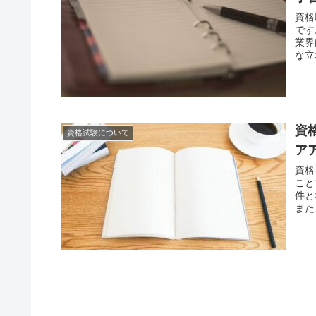
資格
です
業界
な立
資
資格試験について
ア
資格
こと
件と
また