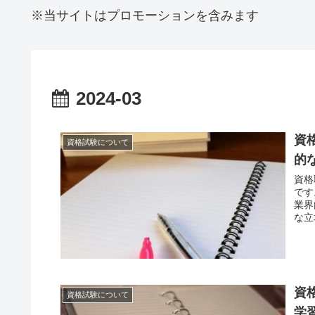
※当サイトはプロモーションを含みます
2024-03
資
資格試験について
的
資格
です
業界
な立
資
資格試験について
学